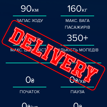
90
160
км
кг
ЗАПАС ХОДУ
МАКС. ВАГА
ПАСАЖИРІВ
40
350+
км/г
МАКС. ШВИДКІСТЬ
КІЛЬКІСТЬ МОПЕДІВ
0
0
₴
₴/хв
ПОЧАТОК
ПАУЗА
0
0