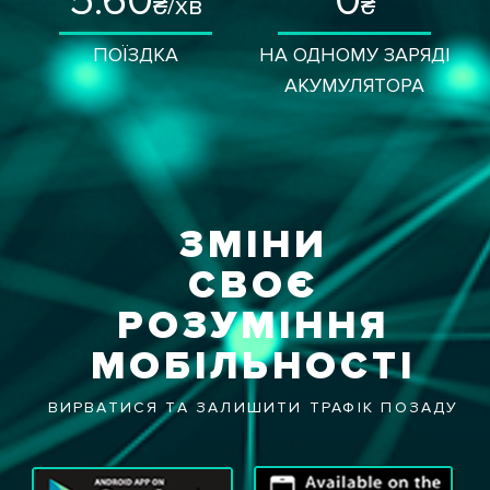
5.60
0
₴/хв
₴
ПОЇЗДКА
НА ОДНОМУ ЗАРЯДІ
АКУМУЛЯТОРА
ЗМІНИ
СВОЄ
РОЗУМІННЯ
МОБІЛЬНОСТІ
ВИРВАТИСЯ ТА ЗАЛИШИТИ ТРАФІК ПОЗАДУ