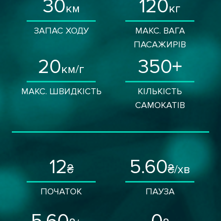
30
120
км
кг
ЗАПАС ХОДУ
МАКС. ВАГА
ПАСАЖИРІВ
20
350+
км/г
МАКС. ШВИДКІСТЬ
КІЛЬКІСТЬ
САМОКАТІВ
12
5.60
₴
₴/хв
ПОЧАТОК
ПАУЗА