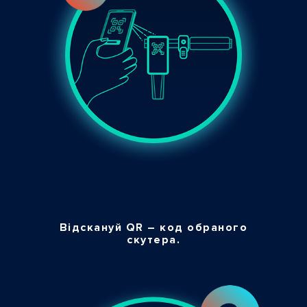
Відскануй QR – код обраного
скутера.